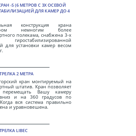
АН -S (6 МЕТРОВ С 3Х ОСЕВОЙ
ТАБИЛИЗАЦИЕЙ ДЛЯ КАМЕР ДО 4
льная конструкция крана
ером немногим более
ртного полекама, снабжена 3-х
й гиростабилизированной
ой для установки камер весом
г.
.
ТРЕЛКА 2 МЕТРА
торский кран монтируемый на
ртный штатив. Кран позволяет
 перемещать Вашу камеру
-вниз и на 360 градусов по
 Когда вся система правильно
ена и уравновешена.
.
ТРЕЛКА LIBEC