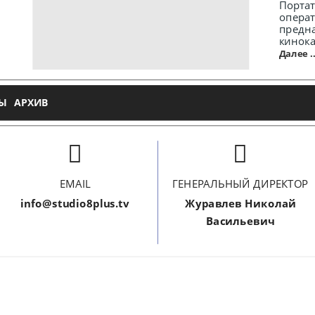
Пор
операт
предн
кинока
Далее ..
Ы
АРХИВ
EMAIL
ГЕНЕРАЛЬНЫЙ ДИРЕКТОР
info@studio8plus.tv
Журавлев Николай
Васильевич