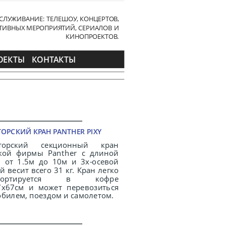
СЛУЖИВАНИЕ: ТЕЛЕШОУ, КОНЦЕРТОВ,
РТИВНЫХ МЕРОПРИЯТИЙ, СЕРИАЛОВ И
КИНОПРОЕКТОВ.
ОЕКТЫ
КОНТАКТЫ
ОРСКИЙ КРАН PANTHER PIXY
торский секционный кран
кой фирмы Panther c длиной
ы от 1.5м до 10м и 3х-осевой
й весит всего 31 кг. Кран легко
спортируется в кофре
7х67см и может перевозиться
билем, поездом и самолетом.
.