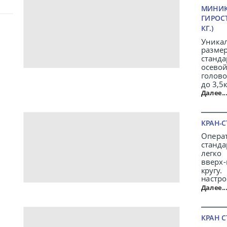
МИНИКР
ГИРОС
КГ.)
Уника
разм
станда
осево
голов
до 3,5к
Далее..
КРАН-С
Опера
станда
легко
вверх
кругу.
настро
Далее..
КРАН С